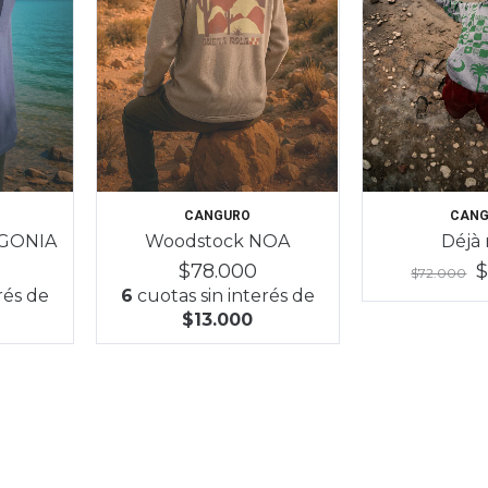
CANGURO
CANG
AGONIA
Woodstock NOA
Déjà 
$78.000
$
$72.000
rés de
6
cuotas sin interés de
$13.000