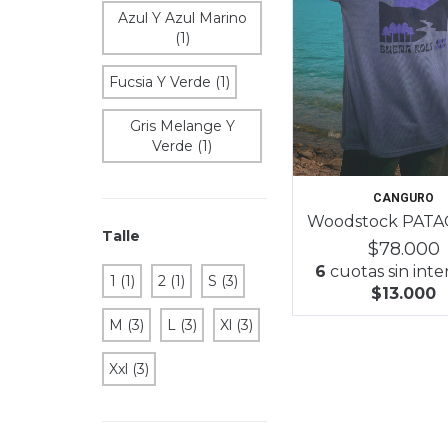
Azul Y Azul Marino
(1)
Fucsia Y Verde (1)
Gris Melange Y
Verde (1)
CANGURO
Woodstock PAT
Talle
$78.000
6
cuotas sin inte
1 (1)
2 (1)
S (3)
$13.000
M (3)
L (3)
Xl (3)
Xxl (3)