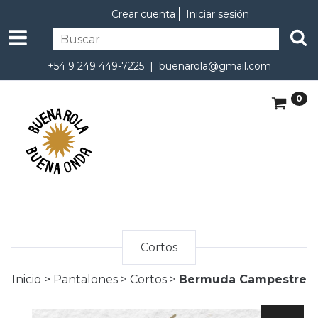
Crear cuenta
Iniciar sesión
+54 9 249 449-7225 |
buenarola@gmail.com
0
Cortos
Inicio
>
Pantalones
>
Cortos
>
Bermuda Campestre