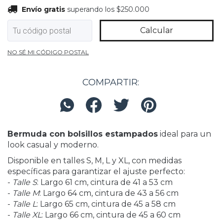
Envío gratis
superando los
$250.000
Envío gratis
superando los
$250.000
Calcular
Entregas para el CP:
Cambiar CP
NO SÉ MI CÓDIGO POSTAL
COMPARTIR:
Bermuda con bolsillos estampados
ideal para un
look casual y moderno.
Disponible en talles S, M, L y XL, con medidas
específicas para garantizar el ajuste perfecto:
-
Talle S
: Largo 61 cm, cintura de 41 a 53 cm
-
Talle M
: Largo 64 cm, cintura de 43 a 56 cm
-
Talle L
: Largo 65 cm, cintura de 45 a 58 cm
-
Talle XL
: Largo 66 cm, cintura de 45 a 60 cm