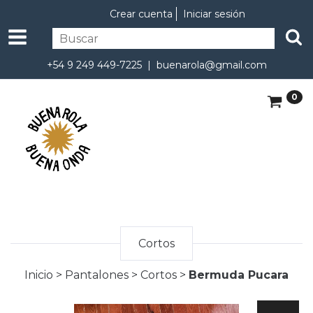
Crear cuenta
Iniciar sesión
+54 9 249 449-7225 |
buenarola@gmail.com
0
Cortos
Inicio
>
Pantalones
>
Cortos
>
Bermuda Pucara