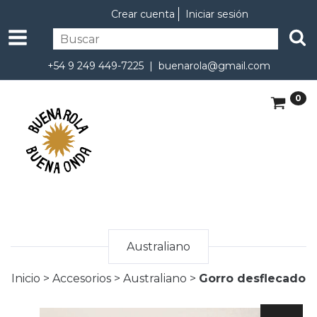
Crear cuenta
Iniciar sesión
+54 9 249 449-7225 |
buenarola@gmail.com
0
Australiano
Inicio
>
Accesorios
>
Australiano
>
Gorro desflecado