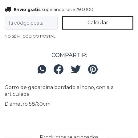
Envío gratis
superando los
$250.000
Envío gratis
superando los
$250.000
Calcular
Entregas para el CP:
Cambiar CP
NO SÉ MI CÓDIGO POSTAL
COMPARTIR:
Gorro de gabardina bordado al tono, con ala
articulada.
Diámetro 58/60cm
Productos relacionados