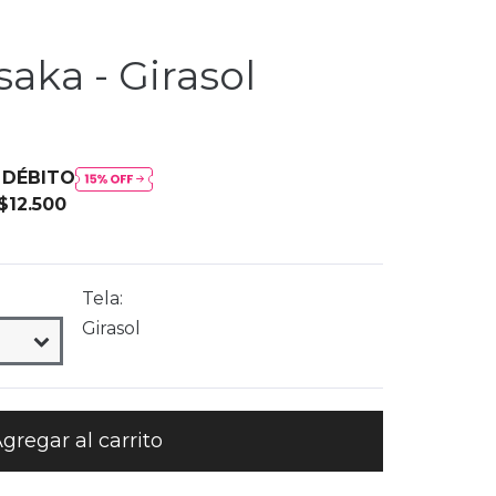
aka - Girasol
n
DÉBITO
$12.500
Tela:
Girasol