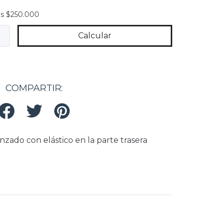
is
superando los
$250.000
os
$250.000
Calcular
Cambiar CP
COMPARTIR:
nzado con elástico en la parte trasera